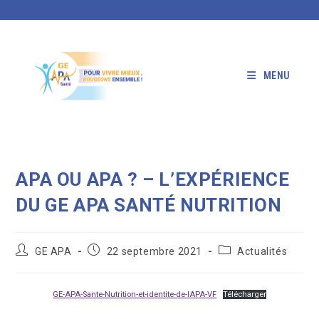
Skip
to
content
MENU
APA OU APA ? – L’EXPÉRIENCE
DU GE APA SANTÉ NUTRITION
Auteur/autrice
Publication
Post
GE APA
22 septembre 2021
Actualités
de
publiée :
category:
la
publication :
GE-APA-Sante-Nutrition-et-identite-de-lAPA-VF
Télécharger