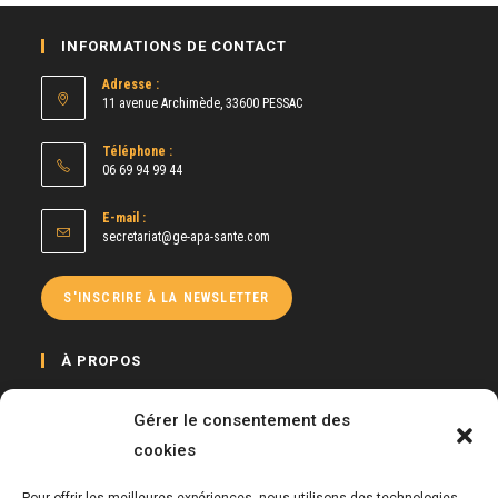
INFORMATIONS DE CONTACT
Adresse :
11 avenue Archimède, 33600 PESSAC
Téléphone :
06 69 94 99 44
E-mail :
S’ouvre
secretariat@ge-apa-sante.com
dans
votre
application
S'INSCRIRE À LA NEWSLETTER
À PROPOS
Le GE APA Santé a pour mission de développer et promouvoir la pratique
Gérer le consentement des
d’activité physique auprès de toute personne à besoins spécifiques, mais
également de proposer des formations continues auprès des Enseignants
cookies
APA et de tous salariés dans le cadre de sensibilisations.