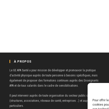
À PROPOS
Le GE APA Santé a pour mission de développer et promouvoir la pratique
d’activité physique auprès de toute personne à besoins spécifiques, mais
également de proposer des formations continues auprès des Enseignants
APA et de tous salariés dans le cadre de sensibilisations.
Il peut intervenir auprès de toute organisation du secteur public ou privé
Pour offrir 
(structures, associations, réseaux de santé, entreprises …) et auprès de
cookies pou
particuliers.