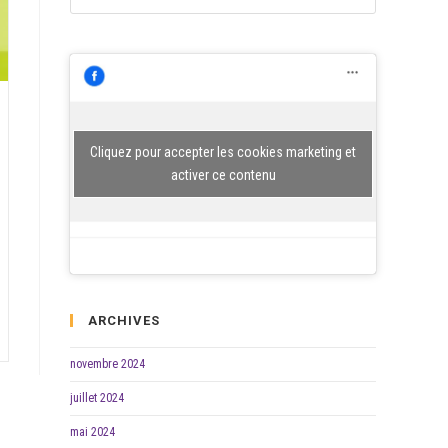
Escape
to
close
the
search
SEARCH
panel.
Cliquez pour accepter les cookies marketing et
activer ce contenu
ARCHIVES
novembre 2024
juillet 2024
mai 2024