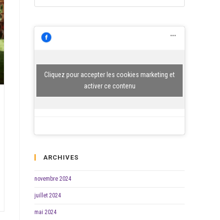
Escape
to
close
the
search
SEARCH
panel.
Cliquez pour accepter les cookies marketing et
activer ce contenu
ARCHIVES
novembre 2024
juillet 2024
mai 2024