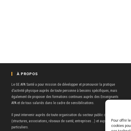
À PROPOS
Le GE APA Santé a pour mission de développer et promouvoir la pratique
d’activité physique auprès de toute personne à besoins spécifiques, mais
également de proposer des formations continues auprès des Enseignants
APA et de tous salariés dans le cadre de sensibilisations.
Il peut intervenir auprès de toute organisation du secteur public ou privé
Pour offrir 
(structures, associations, réseaux de santé, entreprises …) et auprès de
cookies pou
particuliers.