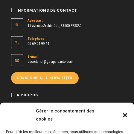
INFORMATIONS DE CONTACT
Adresse :
11 avenue Archimède, 33600 PESSAC
Téléphone :
06 69 94 99 44
E-mail :
S’ouvre
secretariat@ge-apa-sante.com
dans
votre
application
S'INSCRIRE À LA NEWSLETTER
À PROPOS
Le GE APA Santé a pour mission de développer et promouvoir la pratique
Gérer le consentement des
d’activité physique auprès de toute personne à besoins spécifiques, mais
cookies
également de proposer des formations continues auprès des Enseignants
APA et de tous salariés dans le cadre de sensibilisations.
Pour offrir les meilleures expériences, nous utilisons des technologies