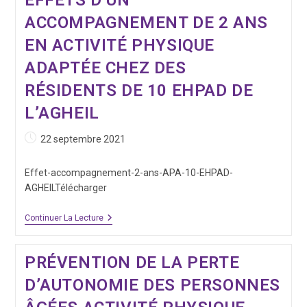
EFFETS D’UN
D’un
Adolescent
ACCOMPAGNEMENT DE 2 ANS
Lors
De
EN ACTIVITÉ PHYSIQUE
Son
Retour
ADAPTÉE CHEZ DES
À
Domicile
RÉSIDENTS DE 10 EHPAD DE
Après
Un
L’AGHEIL
Traitement
Lourd
En
Publication
22 septembre 2021
Oncologie
publiée :
Pédiatrique
Effet-accompagnement-2-ans-APA-10-EHPAD-
AGHEILTélécharger
Effets
Continuer La Lecture
D’un
Accompagnement
De
PRÉVENTION DE LA PERTE
2
Ans
D’AUTONOMIE DES PERSONNES
En
Activité
Physique