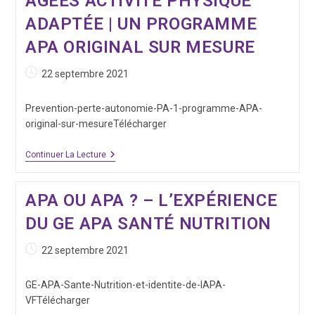
ÂGÉES ACTIVITÉ PHYSIQUE
Adaptée
ADAPTÉE | UN PROGRAMME
Chez
Des
APA ORIGINAL SUR MESURE
Résidents
De
10
Publication
22 septembre 2021
EHPAD
publiée :
De
L’AGHEIL
Prevention-perte-autonomie-PA-1-programme-APA-
original-sur-mesureTélécharger
Prévention
Continuer La Lecture
De
La
Perte
APA OU APA ? – L’EXPÉRIENCE
D’autonomie
Des
DU GE APA SANTÉ NUTRITION
Personnes
Âgées
Activité
Publication
22 septembre 2021
Physique
publiée :
Adaptée
|
GE-APA-Sante-Nutrition-et-identite-de-lAPA-
Un
VFTélécharger
Programme
APA