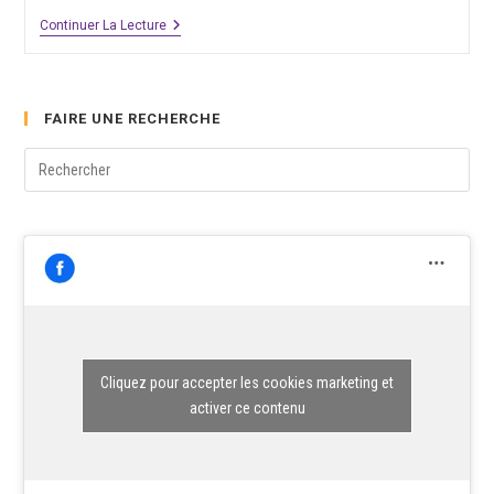
Original
APA
Continuer La Lecture
Sur
Ou
Mesure
Apa
?
–
L’expérience
FAIRE UNE RECHERCHE
Du
GE
Pre
APA
Santé
Esc
Nutrition
to
clo
the
sea
pane
Cliquez pour accepter les cookies marketing et
activer ce contenu