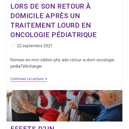
LORS DE SON RETOUR À
DOMICILE APRÈS UN
TRAITEMENT LOURD EN
ONCOLOGIE PÉDIATRIQUE
Publication
22 septembre 2021
publiée :
Remise-en-mvt-cdition-phy-ado-retour-a-dom-oncologie-
pediaTélécharger
La
Continuer La Lecture
Remise
En
Mouvement
Et
En
Condition
Physique
D’un
Enfant
Ou