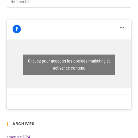
Esc
to
clo
the
sea
pane
Cliquez pour accepter les cookies marketing et
activer ce contenu
ARCHIVES
novembre 2024