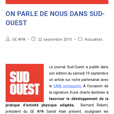
ON PARLE DE NOUS DANS SUD-
OUEST
Auteur/autrice
Publication
Post
GE APA
22 septembre 2015
Actualités
de
publiée :
category:
la
publication :
Le journal Sud-Ouest a publié dans
son édition du samedi 19 septembre
un article sur notre partenariat avec
le
SAM omnisports
. A l’occasion de
la signature d’une charte destinée à
favoriser le développement de la
pratique d’activité physique adaptée,
Bernard Robert,
président du GE APA Santé était présent, soulignant les