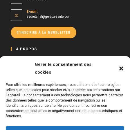
E-mail :
S’ouvre
secretariat@ge-apa-sante.com
dans
votre
application
S'INSCRIRE À LA NEWSLETTER
À PROPOS
Le GE APA Santé a pour mission de développer et promouvoir la pratique
Gérer le consentement des
d’activité physique auprès de toute personne à besoins spécifiques, mais
cookies
également de proposer des formations continues auprès des Enseignants
APA et de tous salariés dans le cadre de sensibilisations.
Pour offrir les meilleures expériences, nous utilisons des technologies
Il peut intervenir auprès de toute organisation du secteur public ou privé
telles que les cookies pour stocker et/ou accéder aux informations sur
l'appareil. Le consentement à ces technologies nous permettra de traiter
(structures, associations, réseaux de santé, entreprises …) et auprès de
des données telles que le comportement de navigation ou les
particuliers.
identifiants uniques sur ce site. Ne pas consentir ou retirer son
consentement peut affecter négativement certaines caractéristiques et
LIENS UTILES
fonctions.
S’ouvre
Mentions légales et politique de confidentialité