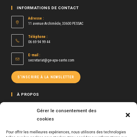
INFORMATIONS DE CONTACT
Adresse :
11 avenue Archimède, 33600 PESSAC
Téléphone :
06 69 94 99 44
E-mail :
S’ouvre
secretariat@ge-apa-sante.com
dans
votre
application
S'INSCRIRE À LA NEWSLETTER
À PROPOS
Le GE APA Santé a pour mission de développer et promouvoir la pratique
Gérer le consentement des
d’activité physique auprès de toute personne à besoins spécifiques, mais
également de proposer des formations continues auprès des Enseignants
cookies
APA et de tous salariés dans le cadre de sensibilisations.
Pour offrir les meilleures expériences, nous utilisons des technologies