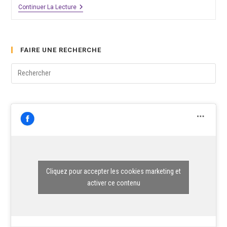
Lettre
Continuer La Lecture
Adressée
Au
Sénat
FAIRE UNE RECHERCHE
Pre
Esc
to
clo
the
sea
pane
Cliquez pour accepter les cookies marketing et
activer ce contenu