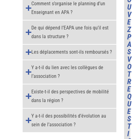
Comment s’organise le planning d’un
U
Enseignant en APA ?
V
E
De qui dépend l’EAPA une fois qu’il est
Z
P
dans la structure ?
A
S
Les déplacements sont-ils remboursés ?
V
O
Y a-t-il du lien avec les collègues de
T
l’association ?
R
E
Existe-t-il des perspectives de mobilité
Q
dans la région ?
U
E
Y a-t-il des possibilités d’évolution au
S
sein de l’association ?
T
I