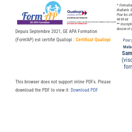
* Formatio
étudiants S
Pour les st
94 99 44
** Inscript
dossier et 
Depuis Septembre 2021, GE APA Formation
(Form’AP) est certifié Qualiopi :
Certificat Qualiopi
Pour 
Malad
Sam
(vis
for
This browser does not support inline PDFs. Please
download the PDF to view it:
Download PDF